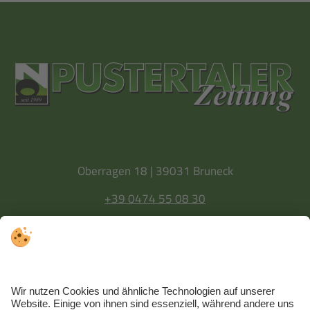
Oberragen 18 | 39031 Bruneck
+39 0474 55 08 30
info@pz-media.it